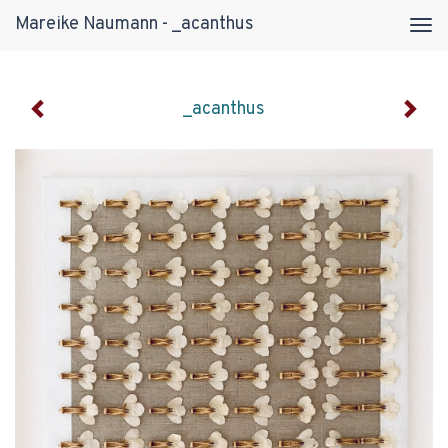
Mareike Naumann - _acanthus
Tog
navi
_acanthus