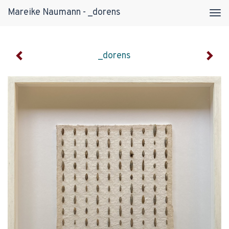
Mareike Naumann - _dorens
Tog
navi
_dorens