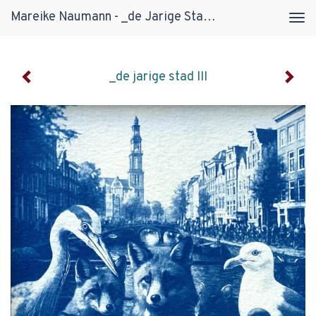
Mareike Naumann - _de Jarige Stad III
Tog
navi
_de jarige stad III