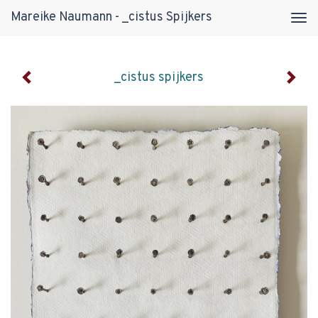
Mareike Naumann - _cistus Spijkers
Tog
navi
_cistus spijkers