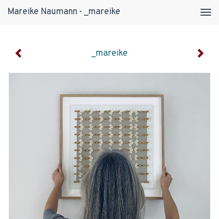
Mareike Naumann - _mareike
Tog
navi
_mareike