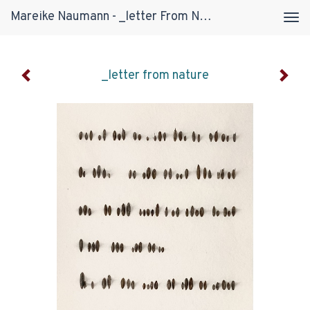
Mareike Naumann - _letter From Nature
Tog
navi
_letter from nature