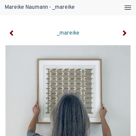
Mareike Naumann - _mareike
Tog
navi
_mareike