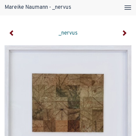
Mareike Naumann - _nervus
Tog
navi
_nervus