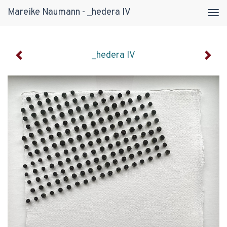
Mareike Naumann - _hedera IV
Tog
navi
_hedera IV